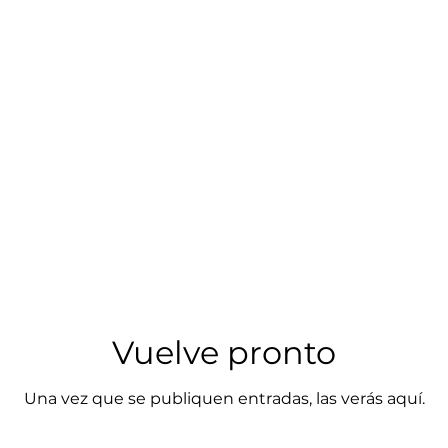
ea de investigación
Área de incidencia
Comunidades PRONAII
Á
Vuelve pronto
Una vez que se publiquen entradas, las verás aquí.