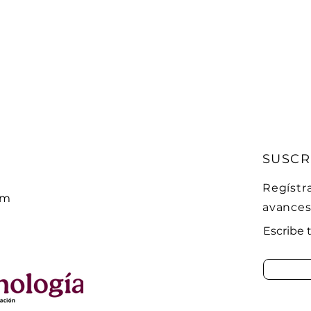
SUSCR
Regístra
om
avance
Escribe 